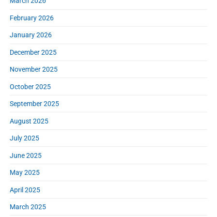
March 2026
b
a
February 2026
r
January 2026
December 2025
November 2025
October 2025
September 2025
August 2025
July 2025
June 2025
May 2025
April 2025
March 2025