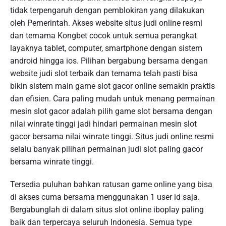
tidak terpengaruh dengan pemblokiran yang dilakukan
oleh Pemerintah. Akses website situs judi online resmi
dan ternama Kongbet cocok untuk semua perangkat
layaknya tablet, computer, smartphone dengan sistem
android hingga ios. Pilihan bergabung bersama dengan
website judi slot terbaik dan ternama telah pasti bisa
bikin sistem main game slot gacor online semakin praktis
dan efisien. Cara paling mudah untuk menang permainan
mesin slot gacor adalah pilih game slot bersama dengan
nilai winrate tinggi jadi hindari permainan mesin slot
gacor bersama nilai winrate tinggi. Situs judi online resmi
selalu banyak pilihan permainan judi slot paling gacor
bersama winrate tinggi.
Tersedia puluhan bahkan ratusan game online yang bisa
di akses cuma bersama menggunakan 1 user id saja.
Bergabunglah di dalam situs slot online iboplay paling
baik dan terpercaya seluruh Indonesia. Semua type