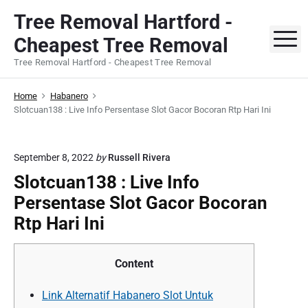
S
Tree Removal Hartford -
k
M
Cheapest Tree Removal
i
p
Tree Removal Hartford - Cheapest Tree Removal
t
o
Home
Habanero
c
Slotcuan138 : Live Info Persentase Slot Gacor Bocoran Rtp Hari Ini
o
n
September 8, 2022
by
Russell Rivera
t
Slotcuan138 : Live Info
e
n
Persentase Slot Gacor Bocoran
t
Rtp Hari Ini
Content
Link Alternatif Habanero Slot Untuk