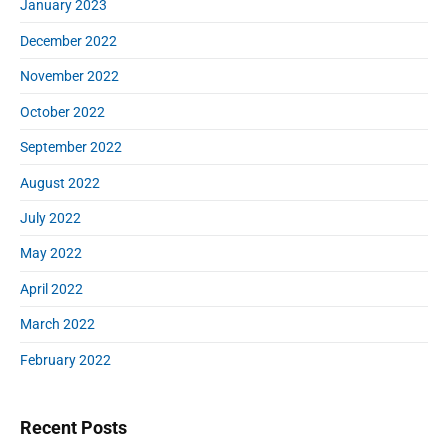
January 2023
December 2022
November 2022
October 2022
September 2022
August 2022
July 2022
May 2022
April 2022
March 2022
February 2022
Recent Posts