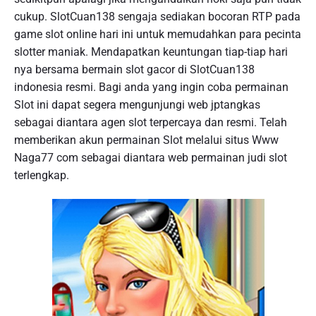
cukup. SlotCuan138 sengaja sediakan bocoran RTP pada
game slot online hari ini untuk memudahkan para pecinta
slotter maniak. Mendapatkan keuntungan tiap-tiap hari
nya bersama bermain slot gacor di SlotCuan138
indonesia resmi. Bagi anda yang ingin coba permainan
Slot ini dapat segera mengunjungi web jptangkas
sebagai diantara agen slot terpercaya dan resmi. Telah
memberikan akun permainan Slot melalui situs Www
Naga77 com sebagai diantara web permainan judi slot
terlengkap.