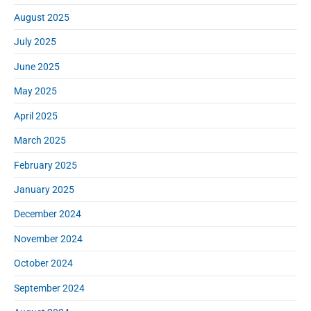
August 2025
July 2025
June 2025
May 2025
April 2025
March 2025
February 2025
January 2025
December 2024
November 2024
October 2024
September 2024