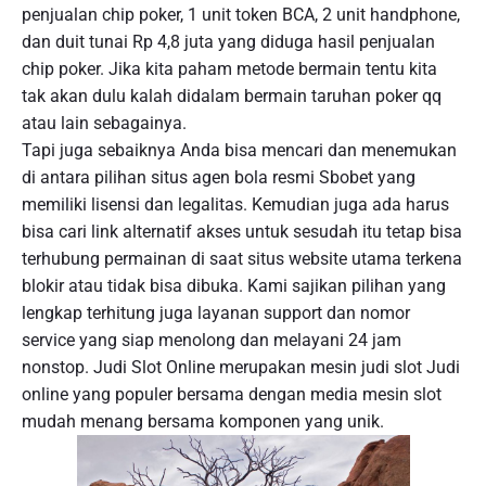
penjualan chip poker, 1 unit token BCA, 2 unit handphone,
dan duit tunai Rp 4,8 juta yang diduga hasil penjualan
chip poker. Jika kita paham metode bermain tentu kita
tak akan dulu kalah didalam bermain taruhan poker qq
atau lain sebagainya.
Tapi juga sebaiknya Anda bisa mencari dan menemukan
di antara pilihan situs agen bola resmi Sbobet yang
memiliki lisensi dan legalitas. Kemudian juga ada harus
bisa cari link alternatif akses untuk sesudah itu tetap bisa
terhubung permainan di saat situs website utama terkena
blokir atau tidak bisa dibuka. Kami sajikan pilihan yang
lengkap terhitung juga layanan support dan nomor
service yang siap menolong dan melayani 24 jam
nonstop. Judi Slot Online merupakan mesin judi slot Judi
online yang populer bersama dengan media mesin slot
mudah menang bersama komponen yang unik.