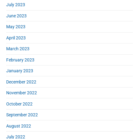
July 2023
June 2023
May 2023
April 2023
March 2023
February 2023
January 2023
December 2022
November 2022
October 2022
September 2022
August 2022
July 2022