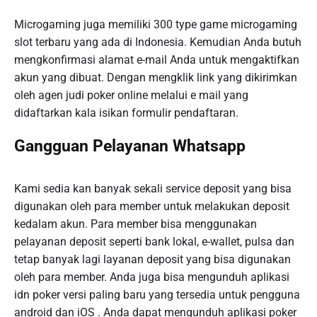
Microgaming juga memiliki 300 type game microgaming
slot terbaru yang ada di Indonesia. Kemudian Anda butuh
mengkonfirmasi alamat e-mail Anda untuk mengaktifkan
akun yang dibuat. Dengan mengklik link yang dikirimkan
oleh agen judi poker online melalui e mail yang
didaftarkan kala isikan formulir pendaftaran.
Gangguan Pelayanan Whatsapp
Kami sedia kan banyak sekali service deposit yang bisa
digunakan oleh para member untuk melakukan deposit
kedalam akun. Para member bisa menggunakan
pelayanan deposit seperti bank lokal, e-wallet, pulsa dan
tetap banyak lagi layanan deposit yang bisa digunakan
oleh para member. Anda juga bisa mengunduh aplikasi
idn poker versi paling baru yang tersedia untuk pengguna
android dan iOS . Anda dapat mengunduh aplikasi poker