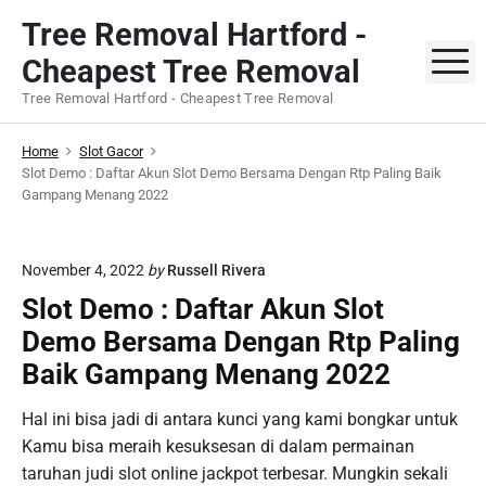
S
Tree Removal Hartford -
k
M
Cheapest Tree Removal
i
p
Tree Removal Hartford - Cheapest Tree Removal
t
o
Home
Slot Gacor
c
Slot Demo : Daftar Akun Slot Demo Bersama Dengan Rtp Paling Baik
Gampang Menang 2022
o
n
t
November 4, 2022
by
Russell Rivera
e
Slot Demo : Daftar Akun Slot
n
Demo Bersama Dengan Rtp Paling
t
Baik Gampang Menang 2022
Hal ini bisa jadi di antara kunci yang kami bongkar untuk
Kamu bisa meraih kesuksesan di dalam permainan
taruhan judi slot online jackpot terbesar. Mungkin sekali