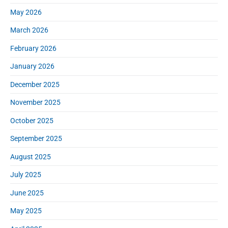
:
i
r
d
May 2026
:
e
March 2026
b
a
February 2026
r
January 2026
December 2025
November 2025
October 2025
September 2025
August 2025
July 2025
June 2025
May 2025