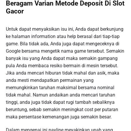
Beragam Varian Metode Deposit Di Slot
Gacor
Untuk dapat menyaksikan isu ini, Anda dapat berkunjung
ke halaman information atau help berasal dari tiap-tiap
game. Bila tidak ada, Anda juga dapat mengeceknya di
Google bersama mengetik nama game tersebut. Semakin
banyak isu yang Anda dapat maka semakin gampang
pula Anda membaca resiko bermain di mesin tersebut.
Jika anda mencari hiburan tidak mahal dan asik, maka
anda mesti mendapatkan permainan yang
memungkinkan taruhan maksimal bersama nominal
tidak mahal. Namun andaikan anda mencari taruhan
tinggi, anda juga tidak dapat rugi tambah sebaliknya
beruntung, sebab semakin meningkat cost per putaran
maka persentase kemenangan juga semakin besar.
Dalam mengenai ini payline meyakinkan upah yang