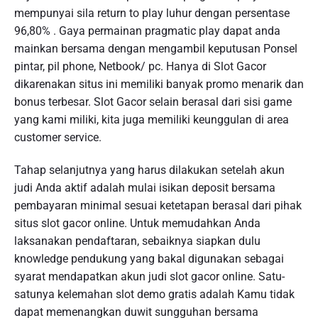
mempunyai sila return to play luhur dengan persentase
96,80% . Gaya permainan pragmatic play dapat anda
mainkan bersama dengan mengambil keputusan Ponsel
pintar, pil phone, Netbook/ pc. Hanya di Slot Gacor
dikarenakan situs ini memiliki banyak promo menarik dan
bonus terbesar. Slot Gacor selain berasal dari sisi game
yang kami miliki, kita juga memiliki keunggulan di area
customer service.
Tahap selanjutnya yang harus dilakukan setelah akun
judi Anda aktif adalah mulai isikan deposit bersama
pembayaran minimal sesuai ketetapan berasal dari pihak
situs slot gacor online. Untuk memudahkan Anda
laksanakan pendaftaran, sebaiknya siapkan dulu
knowledge pendukung yang bakal digunakan sebagai
syarat mendapatkan akun judi slot gacor online. Satu-
satunya kelemahan slot demo gratis adalah Kamu tidak
dapat memenangkan duwit sungguhan bersama