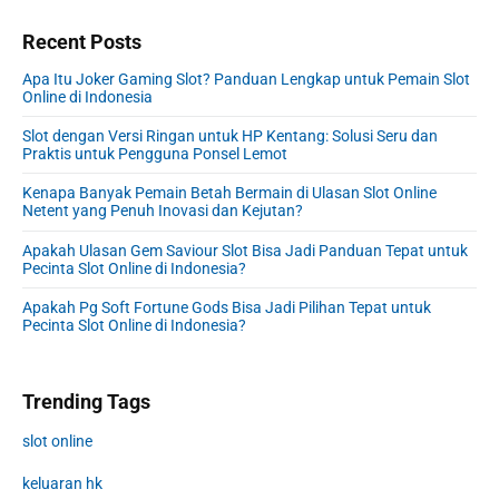
Recent Posts
Apa Itu Joker Gaming Slot? Panduan Lengkap untuk Pemain Slot
Online di Indonesia
Slot dengan Versi Ringan untuk HP Kentang: Solusi Seru dan
Praktis untuk Pengguna Ponsel Lemot
Kenapa Banyak Pemain Betah Bermain di Ulasan Slot Online
Netent yang Penuh Inovasi dan Kejutan?
Apakah Ulasan Gem Saviour Slot Bisa Jadi Panduan Tepat untuk
Pecinta Slot Online di Indonesia?
Apakah Pg Soft Fortune Gods Bisa Jadi Pilihan Tepat untuk
Pecinta Slot Online di Indonesia?
Trending Tags
slot online
keluaran hk