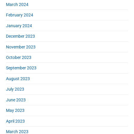
March 2024
February 2024
January 2024
December 2023
November 2023
October 2023
September 2023
August 2023
July 2023
June 2023
May 2023
April 2023
March 2023