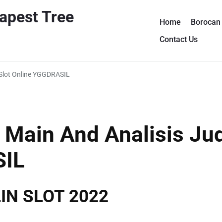
apest Tree
Home
Borocan 
Contact Us
i Slot Online YGGDRASIL
a Main And Analisis Ju
SIL
LIN SLOT 2022