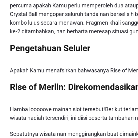
percuma apakah Kamu perlu memperoleh dua ataupu
Crystal Ball mengoper seluruh tanda nan berselis
kombo lulus secara menawan. Fragmen khali sanggup
ke-2 ditambahkan, nan berharta meresap situasi gun
Pengetahuan Seluler
Apakah Kamu menafsirkan bahwasanya Rise of Merl
Rise of Merlin: Direkomendasika
Hamba looooove mainan slot tersebut!Berikut te
wisata hadiah tersendiri, ini diisi beserta tambahan 
Sepatutnya wisata nan menggirangkan buat dimai