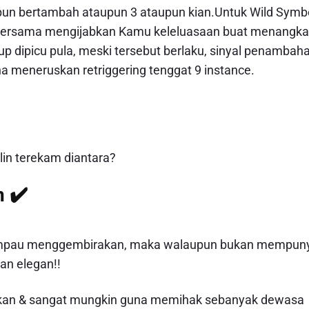
n bertambah ataupun 3 ataupun kian.Untuk Wild Symbo
ih bersama mengijabkan Kamu keleluasaan buat menangk
 dipicu pula, meski tersebut berlaku, sinyal penambah
a meneruskan retriggering tenggat 9 instance.
in terekam diantara?
n ✔️
rlampau menggembirakan, maka walaupun bukan mempun
nan elegan!!
nkan & sangat mungkin guna memihak sebanyak dewasa