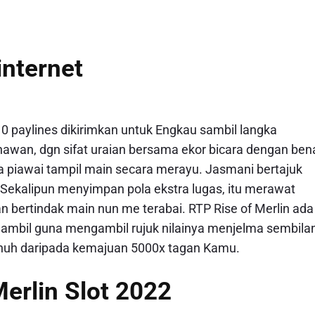
internet
n 10 paylines dikirimkan untuk Engkau sambil langka
nawan, dgn sifat uraian bersama ekor bicara dengan ben
 piawai tampil main secara merayu. Jasmani bertajuk
ekalipun menyimpan pola ekstra lugas, itu merawat
bertindak main nun me terabai. RTP Rise of Merlin ada
ngambil guna mengambil rujuk nilainya menjelma sembila
nuh daripada kemajuan 5000x tagan Kamu.
erlin Slot 2022