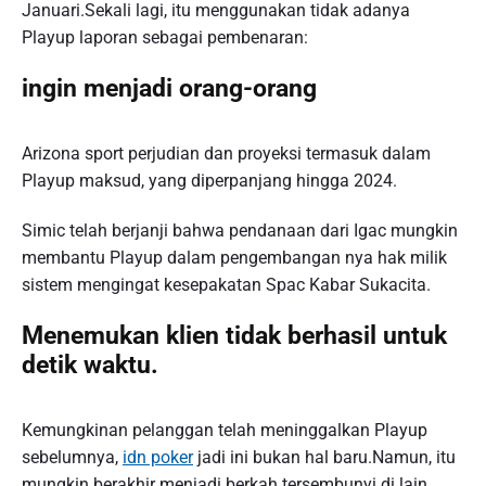
Januari.Sekali lagi, itu menggunakan tidak adanya
Playup laporan sebagai pembenaran:
ingin menjadi orang-orang
Arizona sport perjudian dan proyeksi termasuk dalam
Playup maksud, yang diperpanjang hingga 2024.
Simic telah berjanji bahwa pendanaan dari Igac mungkin
membantu Playup dalam pengembangan nya hak milik
sistem mengingat kesepakatan Spac Kabar Sukacita.
Menemukan klien tidak berhasil untuk
detik waktu.
Kemungkinan pelanggan telah meninggalkan Playup
sebelumnya,
idn poker
jadi ini bukan hal baru.Namun, itu
mungkin berakhir menjadi berkah tersembunyi di lain