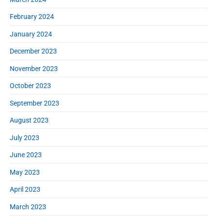
February 2024
January 2024
December 2023
November 2023
October 2023
September 2023
August 2023
July 2023
June 2023
May 2023
April 2023
March 2023