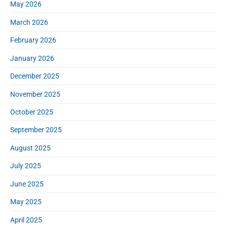
d
May 2026
:
e
March 2026
b
a
February 2026
r
January 2026
December 2025
November 2025
October 2025
September 2025
August 2025
July 2025
June 2025
May 2025
April 2025