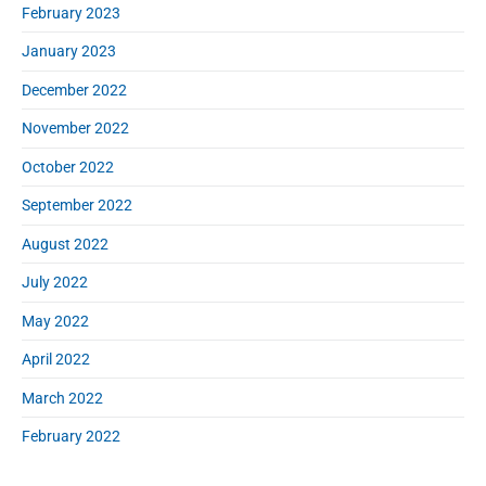
February 2023
January 2023
December 2022
November 2022
October 2022
September 2022
August 2022
July 2022
May 2022
April 2022
March 2022
February 2022