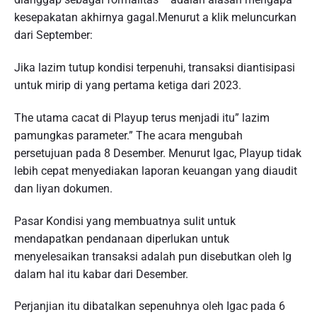
kesepakatan akhirnya gagal.Menurut a klik meluncurkan
dari September:
Jika lazim tutup kondisi terpenuhi, transaksi diantisipasi
untuk mirip di yang pertama ketiga dari 2023.
The utama cacat di Playup terus menjadi itu” lazim
pamungkas parameter.” The acara mengubah
persetujuan pada 8 Desember. Menurut Igac, Playup tidak
lebih cepat menyediakan laporan keuangan yang diaudit
dan liyan dokumen.
Pasar Kondisi yang membuatnya sulit untuk
mendapatkan pendanaan diperlukan untuk
menyelesaikan transaksi adalah pun disebutkan oleh Ig
dalam hal itu kabar dari Desember.
Perjanjian itu dibatalkan sepenuhnya oleh Igac pada 6