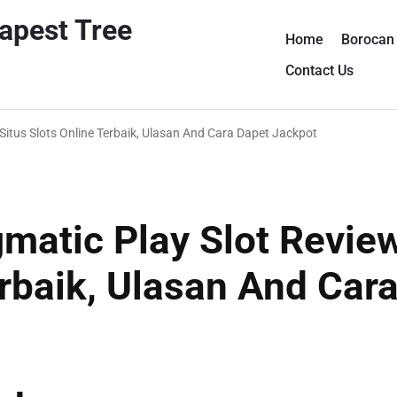
apest Tree
Home
Borocan 
Contact Us
 Situs Slots Online Terbaik, Ulasan And Cara Dapet Jackpot
gmatic Play Slot Revie
erbaik, Ulasan And Car