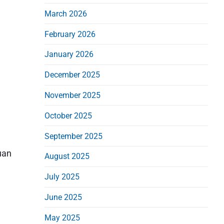
i
March 2026
d
February 2026
e
b
January 2026
a
December 2025
r
November 2025
October 2025
September 2025
uan
August 2025
July 2025
June 2025
May 2025