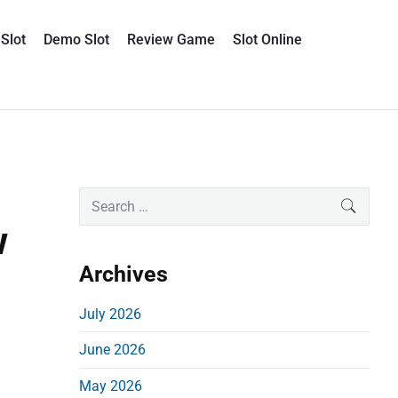
Slot
Demo Slot
Review Game
Slot Online
P
S
SEARC
e
r
w
a
i
r
Archives
a
m
c
a
h
July 2026
r
f
June 2026
o
y
r
S
May 2026
: