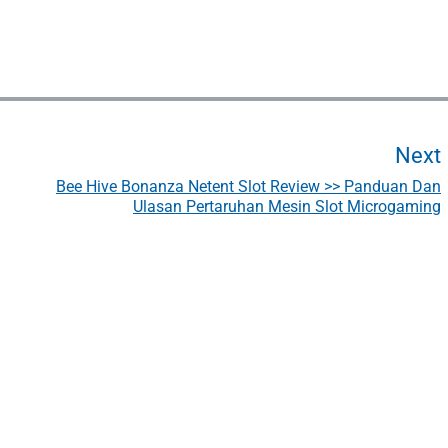
Next
Bee Hive Bonanza Netent Slot Review >> Panduan Dan
Ulasan Pertaruhan Mesin Slot Microgaming
t
t
: