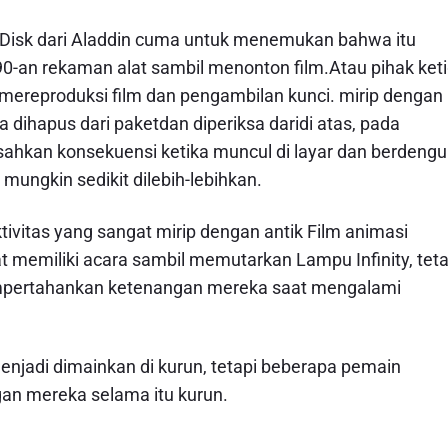
 Disk dari Aladdin cuma untuk menemukan bahwa itu
 90-an rekaman alat sambil menonton film.Atau pihak ket
ereproduksi film dan pengambilan kunci. mirip dengan
a dihapus dari paketdan diperiksa daridi atas, pada
sahkan konsekuensi ketika muncul di layar dan berdeng
mungkin sedikit dilebih-lebihkan.
ktivitas yang sangat mirip dengan antik Film animasi
 memiliki acara sambil memutarkan Lampu Infinity, teta
mpertahankan ketenangan mereka saat mengalami
enjadi dimainkan di kurun, tetapi beberapa pemain
n mereka selama itu kurun.