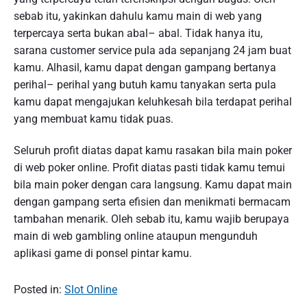
sebab itu, yakinkan dahulu kamu main di web yang
terpercaya serta bukan abal– abal. Tidak hanya itu,
sarana customer service pula ada sepanjang 24 jam buat
kamu. Alhasil, kamu dapat dengan gampang bertanya
perihal– perihal yang butuh kamu tanyakan serta pula
kamu dapat mengajukan keluhkesah bila terdapat perihal
yang membuat kamu tidak puas.
Seluruh profit diatas dapat kamu rasakan bila main poker
di web poker online. Profit diatas pasti tidak kamu temui
bila main poker dengan cara langsung. Kamu dapat main
dengan gampang serta efisien dan menikmati bermacam
tambahan menarik. Oleh sebab itu, kamu wajib berupaya
main di web gambling online ataupun mengunduh
aplikasi game di ponsel pintar kamu.
Posted in:
Slot Online