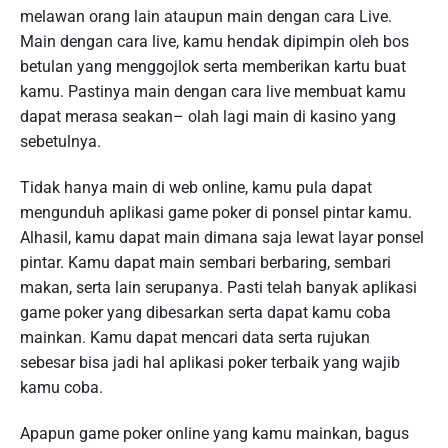
melawan orang lain ataupun main dengan cara Live.
Main dengan cara live, kamu hendak dipimpin oleh bos
betulan yang menggojlok serta memberikan kartu buat
kamu. Pastinya main dengan cara live membuat kamu
dapat merasa seakan– olah lagi main di kasino yang
sebetulnya.
Tidak hanya main di web online, kamu pula dapat
mengunduh aplikasi game poker di ponsel pintar kamu.
Alhasil, kamu dapat main dimana saja lewat layar ponsel
pintar. Kamu dapat main sembari berbaring, sembari
makan, serta lain serupanya. Pasti telah banyak aplikasi
game poker yang dibesarkan serta dapat kamu coba
mainkan. Kamu dapat mencari data serta rujukan
sebesar bisa jadi hal aplikasi poker terbaik yang wajib
kamu coba.
Apapun game poker online yang kamu mainkan, bagus