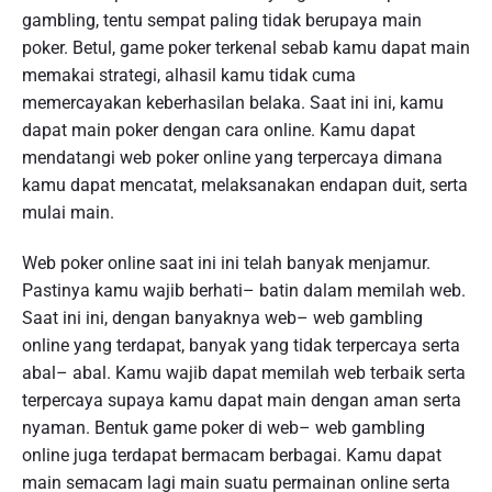
gambling, tentu sempat paling tidak berupaya main
poker. Betul, game poker terkenal sebab kamu dapat main
memakai strategi, alhasil kamu tidak cuma
memercayakan keberhasilan belaka. Saat ini ini, kamu
dapat main poker dengan cara online. Kamu dapat
mendatangi web poker online yang terpercaya dimana
kamu dapat mencatat, melaksanakan endapan duit, serta
mulai main.
Web poker online saat ini ini telah banyak menjamur.
Pastinya kamu wajib berhati– batin dalam memilah web.
Saat ini ini, dengan banyaknya web– web gambling
online yang terdapat, banyak yang tidak terpercaya serta
abal– abal. Kamu wajib dapat memilah web terbaik serta
terpercaya supaya kamu dapat main dengan aman serta
nyaman. Bentuk game poker di web– web gambling
online juga terdapat bermacam berbagai. Kamu dapat
main semacam lagi main suatu permainan online serta