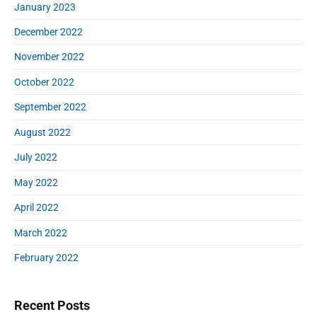
January 2023
December 2022
November 2022
October 2022
September 2022
August 2022
July 2022
May 2022
April 2022
March 2022
February 2022
Recent Posts