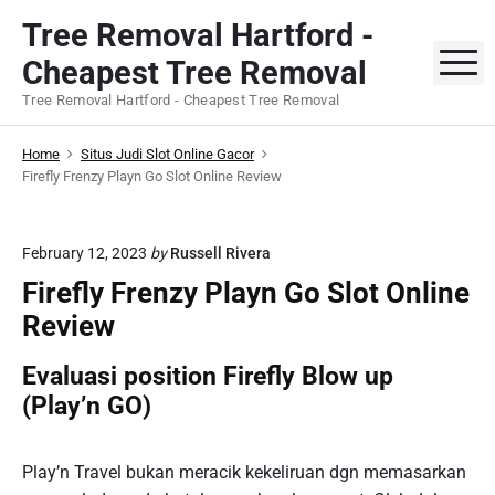
S
Tree Removal Hartford -
k
M
Cheapest Tree Removal
i
p
Tree Removal Hartford - Cheapest Tree Removal
t
o
Home
Situs Judi Slot Online Gacor
c
Firefly Frenzy Playn Go Slot Online Review
o
n
February 12, 2023
by
Russell Rivera
t
Firefly Frenzy Playn Go Slot Online
e
n
Review
t
Evaluasi position Firefly Blow up
(Play’n GO)
Play’n Travel bukan meracik kekeliruan dgn memasarkan