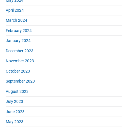
May 2024
April 2024
March 2024
February 2024
January 2024
December 2023
November 2023
October 2023
September 2023
August 2023
July 2023
June 2023
May 2023