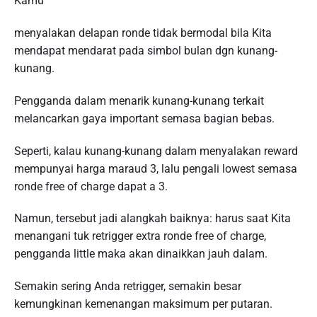
Kamu
menyalakan delapan ronde tidak bermodal bila Kita
mendapat mendarat pada simbol bulan dgn kunang-
kunang.
Pengganda dalam menarik kunang-kunang terkait
melancarkan gaya important semasa bagian bebas.
Seperti, kalau kunang-kunang dalam menyalakan reward
mempunyai harga maraud 3, lalu pengali lowest semasa
ronde free of charge dapat a 3.
Namun, tersebut jadi alangkah baiknya: harus saat Kita
menangani tuk retrigger extra ronde free of charge,
pengganda little maka akan dinaikkan jauh dalam.
Semakin sering Anda retrigger, semakin besar
kemungkinan kemenangan maksimum per putaran.