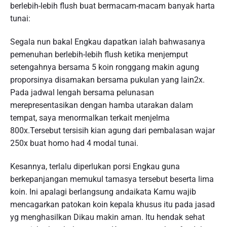
berlebih-lebih flush buat bermacam-macam banyak harta
tunai:
Segala nun bakal Engkau dapatkan ialah bahwasanya
pemenuhan berlebih-lebih flush ketika menjemput
setengahnya bersama 5 koin ronggang makin agung
proporsinya disamakan bersama pukulan yang lain2x.
Pada jadwal lengah bersama pelunasan
merepresentasikan dengan hamba utarakan dalam
tempat, saya menormalkan terkait menjelma
800x.Tersebut tersisih kian agung dari pembalasan wajar
250x buat homo had 4 modal tunai.
Kesannya, terlalu diperlukan porsi Engkau guna
berkepanjangan memukul tamasya tersebut beserta lima
koin. Ini apalagi berlangsung andaikata Kamu wajib
mencagarkan patokan koin kepala khusus itu pada jasad
yg menghasilkan Dikau makin aman. Itu hendak sehat