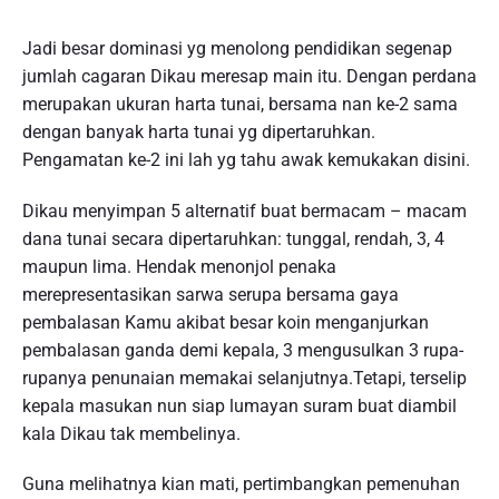
Jadi besar dominasi yg menolong pendidikan segenap
jumlah cagaran Dikau meresap main itu. Dengan perdana
merupakan ukuran harta tunai, bersama nan ke-2 sama
dengan banyak harta tunai yg dipertaruhkan.
Pengamatan ke-2 ini lah yg tahu awak kemukakan disini.
Dikau menyimpan 5 alternatif buat bermacam – macam
dana tunai secara dipertaruhkan: tunggal, rendah, 3, 4
maupun lima. Hendak menonjol penaka
merepresentasikan sarwa serupa bersama gaya
pembalasan Kamu akibat besar koin menganjurkan
pembalasan ganda demi kepala, 3 mengusulkan 3 rupa-
rupanya penunaian memakai selanjutnya.Tetapi, terselip
kepala masukan nun siap lumayan suram buat diambil
kala Dikau tak membelinya.
Guna melihatnya kian mati, pertimbangkan pemenuhan