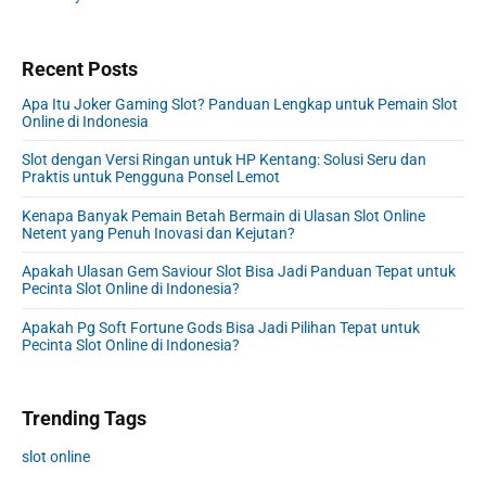
Recent Posts
Apa Itu Joker Gaming Slot? Panduan Lengkap untuk Pemain Slot
Online di Indonesia
Slot dengan Versi Ringan untuk HP Kentang: Solusi Seru dan
Praktis untuk Pengguna Ponsel Lemot
Kenapa Banyak Pemain Betah Bermain di Ulasan Slot Online
Netent yang Penuh Inovasi dan Kejutan?
Apakah Ulasan Gem Saviour Slot Bisa Jadi Panduan Tepat untuk
Pecinta Slot Online di Indonesia?
Apakah Pg Soft Fortune Gods Bisa Jadi Pilihan Tepat untuk
Pecinta Slot Online di Indonesia?
Trending Tags
slot online