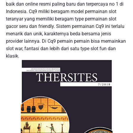
baik dan online resmi paling baru dan terpercaya no 1 di
Indonesia. Cq9 miliki beragam model permainan slot
teranyar yang memiliki beragam type permainan slot
gacor seru dan friendly. Sistem permainan Cq9 ini terlalu
menarik dan unik, karakternya beda bersama jenis
provider lainnya. Di Cq9 pemain pemain bisa memainkan
slot war, fantasi dan lebih dari satu type slot fun dan
klasik.