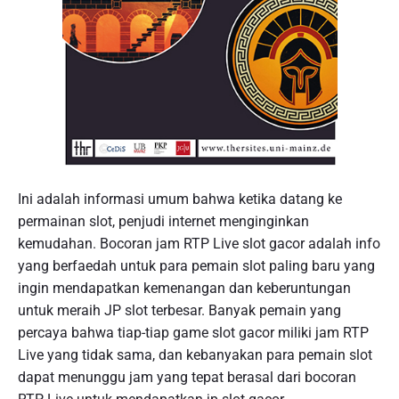
Ini adalah informasi umum bahwa ketika datang ke
permainan slot, penjudi internet menginginkan
kemudahan. Bocoran jam RTP Live slot gacor adalah info
yang berfaedah untuk para pemain slot paling baru yang
ingin mendapatkan kemenangan dan keberuntungan
untuk meraih JP slot terbesar. Banyak pemain yang
percaya bahwa tiap-tiap game slot gacor miliki jam RTP
Live yang tidak sama, dan kebanyakan para pemain slot
dapat menunggu jam yang tepat berasal dari bocoran