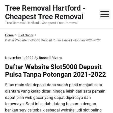
S
Tree Removal Hartford -
k
M
Cheapest Tree Removal
i
p
Tree Removal Hartford - Cheapest Tree Removal
t
o
Home
Slot Gacor
c
Daftar Website Slot5000 Deposit Pulsa Tanpa Potongan 2021-2022
o
n
November 1, 2022
by
Russell Rivera
t
Daftar Website Slot5000 Deposit
e
n
Pulsa Tanpa Potongan 2021-2022
t
Situs main slot deposit dana sudah pasti menjadi satu
diantara yang kerap dicari hingga lebih dari satu pemain
dapat pilih web gacor yang dapat dipercaya dan
terpercaya. Saat ini sudah datang bersama dengan
berikan service terbaik sebagai website judi slot paling