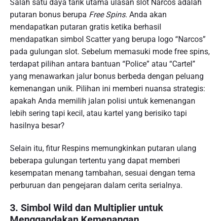
Salah satu daya tarik utama ulasan slot Narcos adalah
putaran bonus berupa
Free Spins
. Anda akan
mendapatkan putaran gratis ketika berhasil
mendapatkan simbol Scatter yang berupa logo “Narcos”
pada gulungan slot. Sebelum memasuki mode free spins,
terdapat pilihan antara bantuan “Police” atau “Cartel”
yang menawarkan jalur bonus berbeda dengan peluang
kemenangan unik. Pilihan ini memberi nuansa strategis:
apakah Anda memilih jalan polisi untuk kemenangan
lebih sering tapi kecil, atau kartel yang berisiko tapi
hasilnya besar?
Selain itu, fitur Respins memungkinkan putaran ulang
beberapa gulungan tertentu yang dapat memberi
kesempatan menang tambahan, sesuai dengan tema
perburuan dan pengejaran dalam cerita serialnya.
3. Simbol Wild dan Multiplier untuk
Menggandakan Kemenangan