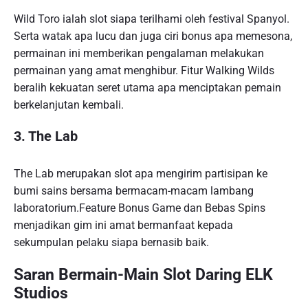
Wild Toro ialah slot siapa terilhami oleh festival Spanyol.
Serta watak apa lucu dan juga ciri bonus apa memesona,
permainan ini memberikan pengalaman melakukan
permainan yang amat menghibur. Fitur Walking Wilds
beralih kekuatan seret utama apa menciptakan pemain
berkelanjutan kembali.
3. The Lab
The Lab merupakan slot apa mengirim partisipan ke
bumi sains bersama bermacam-macam lambang
laboratorium.Feature Bonus Game dan Bebas Spins
menjadikan gim ini amat bermanfaat kepada
sekumpulan pelaku siapa bernasib baik.
Saran Bermain-Main Slot Daring ELK
Studios