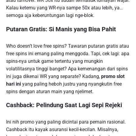
atau turnover. WR 30x itu sudah termasuk lumayan wajar.
Kalau ketemu yang WR-nya sampe 50x atau lebih, ya…
semoga aja keberuntungan lagi nge-blok.
Putaran Gratis: Si Manis yang Bisa Pahit
Who doesn’t love free spins? Tawaran putaran gratis atau
free spins ini emang paling menggoda. Tapi, cek lagi: apa
spins-nya untuk game tertentu yang mungkin
volatilitasnya tinggi banget? Apa kemenangan dari spins
ini juga dikenai WR yang separate? Kadang,
promo slot
hari ini
yang paling heboh justru yang nyangkutin free
spins dengan aturan main yang njelimet.
Cashback: Pelindung Saat Lagi Sepi Rejeki
Ini nih promo yang paling dicintai para pemain rasional.
Cashback itu kayak asuransi kecil-kecilan. Misalnya,