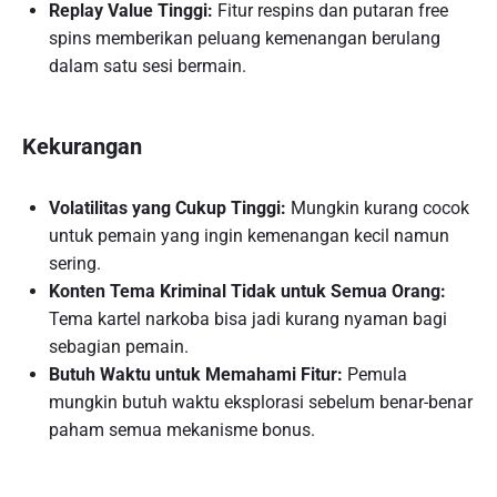
Replay Value Tinggi:
Fitur respins dan putaran free
spins memberikan peluang kemenangan berulang
dalam satu sesi bermain.
Kekurangan
Volatilitas yang Cukup Tinggi:
Mungkin kurang cocok
untuk pemain yang ingin kemenangan kecil namun
sering.
Konten Tema Kriminal Tidak untuk Semua Orang:
Tema kartel narkoba bisa jadi kurang nyaman bagi
sebagian pemain.
Butuh Waktu untuk Memahami Fitur:
Pemula
mungkin butuh waktu eksplorasi sebelum benar-benar
paham semua mekanisme bonus.