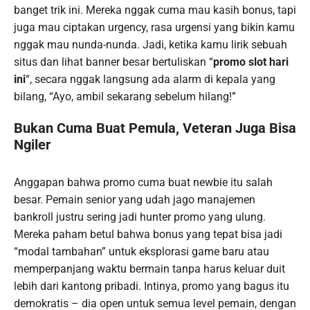
banget trik ini. Mereka nggak cuma mau kasih bonus, tapi
juga mau ciptakan urgency, rasa urgensi yang bikin kamu
nggak mau nunda-nunda. Jadi, ketika kamu lirik sebuah
situs dan lihat banner besar bertuliskan “
promo slot hari
ini
“, secara nggak langsung ada alarm di kepala yang
bilang, “Ayo, ambil sekarang sebelum hilang!”
Bukan Cuma Buat Pemula, Veteran Juga Bisa
Ngiler
Anggapan bahwa promo cuma buat newbie itu salah
besar. Pemain senior yang udah jago manajemen
bankroll justru sering jadi hunter promo yang ulung.
Mereka paham betul bahwa bonus yang tepat bisa jadi
“modal tambahan” untuk eksplorasi game baru atau
memperpanjang waktu bermain tanpa harus keluar duit
lebih dari kantong pribadi. Intinya, promo yang bagus itu
demokratis – dia open untuk semua level pemain, dengan