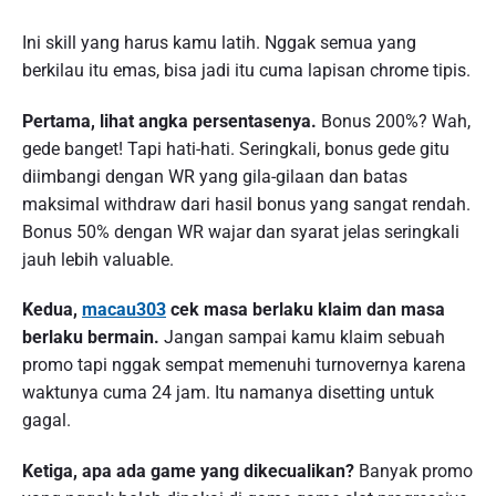
Ini skill yang harus kamu latih. Nggak semua yang
berkilau itu emas, bisa jadi itu cuma lapisan chrome tipis.
Pertama, lihat angka persentasenya.
Bonus 200%? Wah,
gede banget! Tapi hati-hati. Seringkali, bonus gede gitu
diimbangi dengan WR yang gila-gilaan dan batas
maksimal withdraw dari hasil bonus yang sangat rendah.
Bonus 50% dengan WR wajar dan syarat jelas seringkali
jauh lebih valuable.
Kedua,
macau303
cek masa berlaku klaim dan masa
berlaku bermain.
Jangan sampai kamu klaim sebuah
promo tapi nggak sempat memenuhi turnovernya karena
waktunya cuma 24 jam. Itu namanya disetting untuk
gagal.
Ketiga, apa ada game yang dikecualikan?
Banyak promo