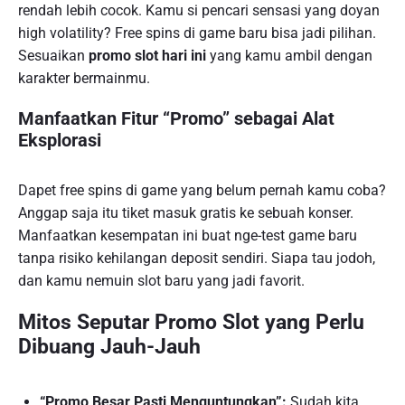
rendah lebih cocok. Kamu si pencari sensasi yang doyan
high volatility? Free spins di game baru bisa jadi pilihan.
Sesuaikan
promo slot hari ini
yang kamu ambil dengan
karakter bermainmu.
Manfaatkan Fitur “Promo” sebagai Alat
Eksplorasi
Dapet free spins di game yang belum pernah kamu coba?
Anggap saja itu tiket masuk gratis ke sebuah konser.
Manfaatkan kesempatan ini buat nge-test game baru
tanpa risiko kehilangan deposit sendiri. Siapa tau jodoh,
dan kamu nemuin slot baru yang jadi favorit.
Mitos Seputar Promo Slot yang Perlu
Dibuang Jauh-Jauh
“Promo Besar Pasti Menguntungkan”:
Sudah kita