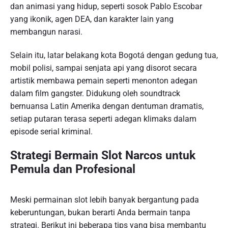
dan animasi yang hidup, seperti sosok Pablo Escobar
yang ikonik, agen DEA, dan karakter lain yang
membangun narasi.
Selain itu, latar belakang kota Bogotá dengan gedung tua,
mobil polisi, sampai senjata api yang disorot secara
artistik membawa pemain seperti menonton adegan
dalam film gangster. Didukung oleh soundtrack
bernuansa Latin Amerika dengan dentuman dramatis,
setiap putaran terasa seperti adegan klimaks dalam
episode serial kriminal.
Strategi Bermain Slot Narcos untuk
Pemula dan Profesional
Meski permainan slot lebih banyak bergantung pada
keberuntungan, bukan berarti Anda bermain tanpa
strategi. Berikut ini beberapa tips yang bisa membantu