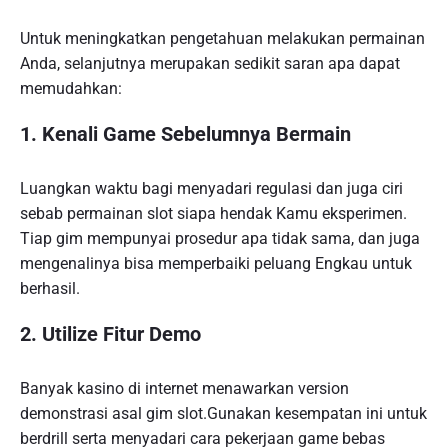
Untuk meningkatkan pengetahuan melakukan permainan
Anda, selanjutnya merupakan sedikit saran apa dapat
memudahkan:
1. Kenali Game Sebelumnya Bermain
Luangkan waktu bagi menyadari regulasi dan juga ciri
sebab permainan slot siapa hendak Kamu eksperimen.
Tiap gim mempunyai prosedur apa tidak sama, dan juga
mengenalinya bisa memperbaiki peluang Engkau untuk
berhasil.
2. Utilize Fitur Demo
Banyak kasino di internet menawarkan version
demonstrasi asal gim slot.Gunakan kesempatan ini untuk
berdrill serta menyadari cara pekerjaan game bebas