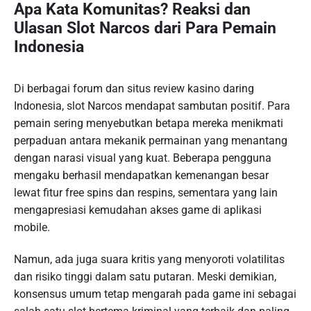
Apa Kata Komunitas? Reaksi dan
Ulasan Slot Narcos dari Para Pemain
Indonesia
Di berbagai forum dan situs review kasino daring
Indonesia, slot Narcos mendapat sambutan positif. Para
pemain sering menyebutkan betapa mereka menikmati
perpaduan antara mekanik permainan yang menantang
dengan narasi visual yang kuat. Beberapa pengguna
mengaku berhasil mendapatkan kemenangan besar
lewat fitur free spins dan respins, sementara yang lain
mengapresiasi kemudahan akses game di aplikasi
mobile.
Namun, ada juga suara kritis yang menyoroti volatilitas
dan risiko tinggi dalam satu putaran. Meski demikian,
konsensus umum tetap mengarah pada game ini sebagai