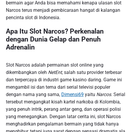
bermain agar Anda bisa memahami kenapa ulasan slot
Narcos terus menjadi pembicaraan hangat di kalangan
pencinta slot di Indonesia.
Apa Itu Slot Narcos? Perkenalan
dengan Dunia Gelap dan Penuh
Adrenalin
Slot Narcos adalah permainan slot online yang
dikembangkan oleh
NetEnt
, salah satu provider terbesar
dan terpercaya di industri game kasino daring. Game ini
mengambil isi dan tema dari serial televisi populer
dengan nama yang sama,
Dimensi69
yaitu
Narcos
. Serial
tersebut mengangkat kisah kartel narkoba di Kolombia,
yang penuh intrik, perang antar geng, dan operasi polisi
yang menegangkan. Dengan latar cerita ini, slot Narcos
menghadirkan pengalaman bermain yang tidak hanya
menghibur, tetapi juga sarat dengan sensasi dramatis ala