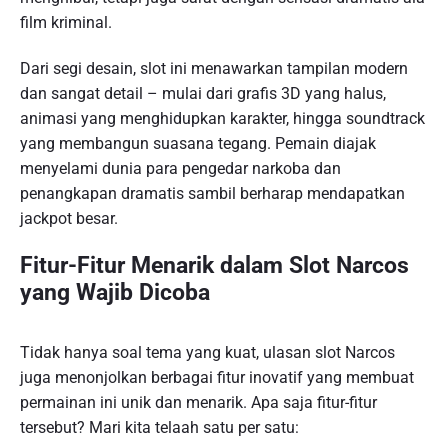
film kriminal.
Dari segi desain, slot ini menawarkan tampilan modern
dan sangat detail – mulai dari grafis 3D yang halus,
animasi yang menghidupkan karakter, hingga soundtrack
yang membangun suasana tegang. Pemain diajak
menyelami dunia para pengedar narkoba dan
penangkapan dramatis sambil berharap mendapatkan
jackpot besar.
Fitur-Fitur Menarik dalam Slot Narcos
yang Wajib Dicoba
Tidak hanya soal tema yang kuat, ulasan slot Narcos
juga menonjolkan berbagai fitur inovatif yang membuat
permainan ini unik dan menarik. Apa saja fitur-fitur
tersebut? Mari kita telaah satu per satu: