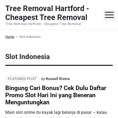
S
Tree Removal Hartford -
k
M
Cheapest Tree Removal
i
p
Tree Removal Hartford - Cheapest Tree Removal
t
o
Home
Slot Indonesia
c
o
Slot Indonesia
n
t
e
n
by
Russell Rivera
FEATURED POST
t
Bingung Cari Bonus? Cek Dulu Daftar
Promo Slot Hari Ini yang Beneran
Menguntungkan
Main slot online itu kayak lagi belanja di pasar – kalau