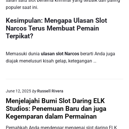
salah satu slot bertema kriminal yang terbaik dan paling
populer saat ini.
Kesimpulan: Mengapa Ulasan Slot
Narcos Terus Membuat Pemain
Terpikat?
Memasuki dunia
ulasan slot Narcos
berarti Anda juga
diajak menelusuri kisah gelap, ketegangan …
June 12, 2025
by
Russell Rivera
Menjelajahi Bumi Slot Daring ELK
Studios: Penemuan Baru dan juga
Kegemparan dalam Permainan
Pernahkah Anda mendengar mengenai slot daring ELK