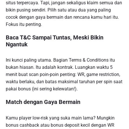
situs terpercaya. Tapi, jangan sekaligus klaim semua dan
bikin pusing sendiri. Pilih satu atau dua yang paling
cocok dengan gaya bermain dan rencana kamu hari itu.
Fokus itu penting.
Baca T&C Sampai Tuntas, Meski Bikin
Ngantuk
Ini kunci paling utama. Bagian Terms & Conditions itu
bukan hiasan. Itu adalah kontrak. Luangkan waktu 5
menit buat scan poin-poin penting: WR, game restriction,
waktu berlaku, dan batas maksimal taruhan per spin saat
pakai bonus (ini sering kelewatan!).
Match dengan Gaya Bermain
Kamu player low-risk yang suka main lama? Mungkin
bonus cashback atau bonus deposit kecil dengan WR