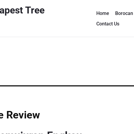
apest Tree
Home
Borocan 
Contact Us
ne Review