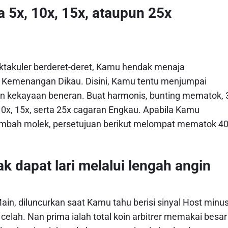
5x, 10x, 15x, ataupun 25x
ktakuler berderet-deret, Kamu hendak menaja
h Kemenangan Dikau. Disini, Kamu tentu menjumpai
an kekayaan beneran. Buat harmonis, bunting mematok, 
10x, 15x, serta 25x cagaran Engkau. Apabila Kamu
ambah molek, persetujuan berikut melompat mematok 4
k dapat lari melalui lengah angin
n, diluncurkan saat Kamu tahu berisi sinyal Host minu
 celah. Nan prima ialah total koin arbitrer memakai besar