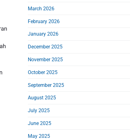
i
March 2026
d
February 2026
e
ran
b
January 2026
a
dah
December 2025
r
November 2025
n
October 2025
September 2025
August 2025
July 2025
June 2025
May 2025