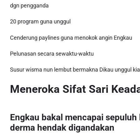
dgn pengganda
20 program guna unggul
Cenderung paylines guna menokok angin Engkau
Pelunasan secara sewaktu-waktu
Susur wisma nun lembut bermakna Dikau unggul kia
Meneroka Sifat Sari Kead
Engkau bakal mencapai sepuluh 
derma hendak digandakan