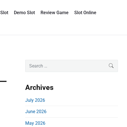
Slot
Demo Slot
Review Game
Slot Online
P
S
SEARC
e
r
a
i
r
Archives
m
c
a
h
July 2026
r
f
June 2026
o
y
r
S
May 2026
: