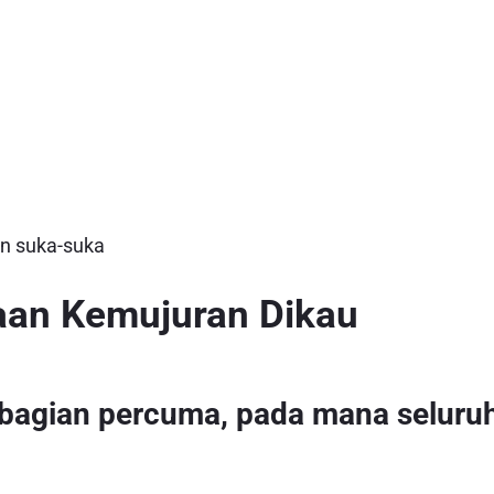
n suka-suka
aan Kemujuran Dikau
bagian percuma, pada mana seluru