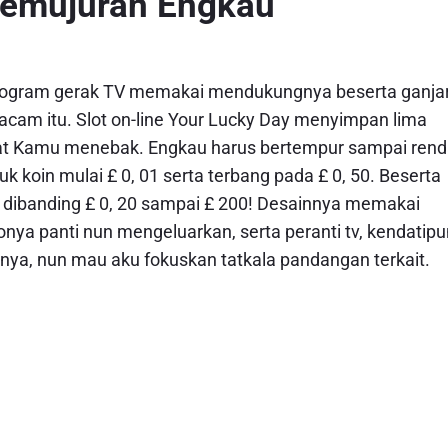
Kemujuran Engkau
program gerak TV memakai mendukungnya beserta ganja
acam itu. Slot on-line Your Lucky Day menyimpan lima
buat Kamu menebak. Engkau harus bertempur sampai ren
k koin mulai £ 0, 01 serta terbang pada £ 0, 50. Beserta
 dibanding £ 0, 20 sampai £ 200! Desainnya memakai
nya panti nun mengeluarkan, serta peranti tv, kendatipu
usnya, nun mau aku fokuskan tatkala pandangan terkait.