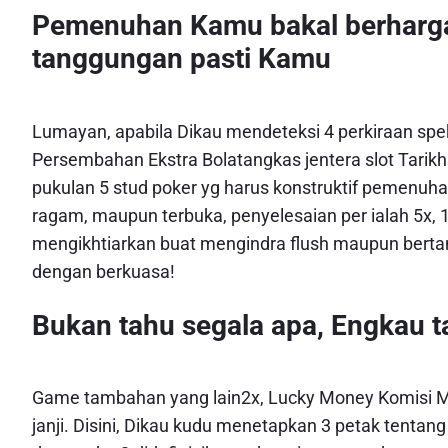
Pemenuhan Kamu bakal berharga 
tanggungan pasti Kamu
Lumayan, apabila Dikau mendeteksi 4 perkiraan spe
Persembahan Ekstra Bolatangkas jentera slot Tarik
pukulan 5 stud poker yg harus konstruktif pemenuh
ragam, maupun terbuka, penyelesaian per ialah 5x, 
mengikhtiarkan buat mengindra flush maupun bert
dengan berkuasa!
Bukan tahu segala apa, Engkau ta
Game tambahan yang lain2x, Lucky Money Komisi Mai
janji. Disini, Dikau kudu menetapkan 3 petak tentang