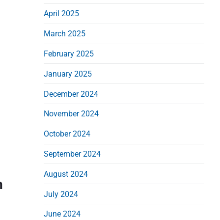
April 2025
March 2025
February 2025
January 2025
December 2024
November 2024
October 2024
September 2024
August 2024
h
July 2024
June 2024