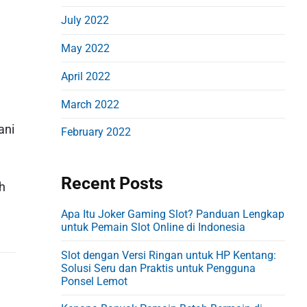
July 2022
May 2022
April 2022
March 2022
ani
February 2022
Recent Posts
h
Apa Itu Joker Gaming Slot? Panduan Lengkap
untuk Pemain Slot Online di Indonesia
Slot dengan Versi Ringan untuk HP Kentang:
Solusi Seru dan Praktis untuk Pengguna
Ponsel Lemot