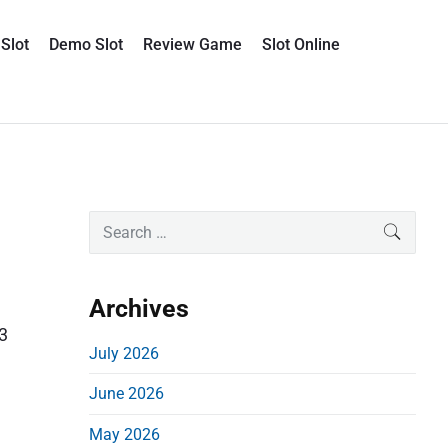
Slot
Demo Slot
Review Game
Slot Online
P
S
SEARC
e
r
a
i
r
Archives
m
c
3
a
h
July 2026
r
f
June 2026
o
y
r
S
May 2026
: