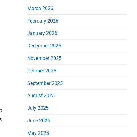
i
March 2026
d
February 2026
e
b
January 2026
a
December 2025
r
November 2025
October 2025
September 2025
August 2025
July 2025
o
k.
June 2025
May 2025