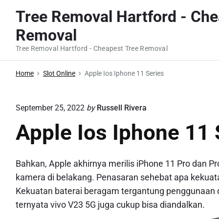
S
Tree Removal Hartford - Che
k
Removal
i
p
Tree Removal Hartford - Cheapest Tree Removal
t
o
Home
Slot Online
Apple Ios Iphone 11 Series
c
o
September 25, 2022
by
Russell Rivera
n
Apple Ios Iphone 11 
t
e
n
Bahkan, Apple akhirnya merilis iPhone 11 Pro dan 
t
kamera di belakang. Penasaran sehebat apa kekuata
Kekuatan baterai beragam tergantung penggunaan d
ternyata vivo V23 5G juga cukup bisa diandalkan.