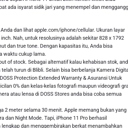
apat ada isyarat sidik jari yang menempel dan menggang
Anda dan lihat apple.com/iphone/cellular. Ukuran layar
 inch. Nah, untuk resolusinya adalah sekitar 828 x 1792
ut dan true tone. Dengan kapasitas itu, Anda bisa
gka waktu cukup lama.
out of stock. Sebagai alternatif kalau kehabisan stok, an
lah turun di Blibli. Selain bisa berbelanja Kamera Digita
et DOSS Protection Extended Warranty & Asuransi Untuk
ilan 0% dan kelas-kelas fotografi maupun videografi gra
mera atau lensa di DOSS Stores anda bisa coba semua
gga 2 meter selama 30 menit. Apple memang bukan yang
dan Night Mode. Tapi, iPhone 11 Pro berhasil
n lengkap dan menggembirakan berkat menambahkan