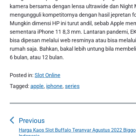
kamera bersama dengan lensa ultrawide dan Night 
mengungguli kompetitornya dengan hasil jepretan fo
Mungkin dimensi HP ini turut andil, sebab Apple me
sementara iPhone 11 8,3 mm. Lantaran pandemi, 
bisa dipesan melalui web resminya atau bisa melalui
rumah saja. Bahkan, bakal lebih untung bila membeli
6 bulan, atau 12 bulan.
Posted in:
Slot Online
Tagged:
apple
,
iphone
,
series
P
o
Previous
s
Harga Kaos Slot Buffalo Teranyar Agustus 2022 Biggo
P