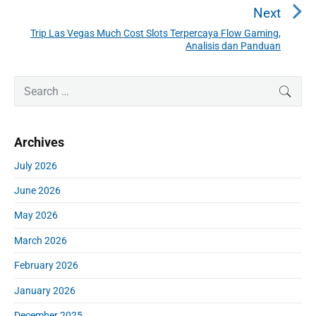
a
e
Next
v
v
Trip Las Vegas Much Cost Slots Terpercaya Flow Gaming,
N
i
Analisis dan Panduan
i
e
o
g
x
u
P
S
a
t
SEAR
r
s
e
t
p
i
a
p
o
i
m
r
o
s
Archives
a
o
c
s
r
t
h
n
July 2026
t
y
:
f
S
:
June 2026
o
i
r
d
May 2026
:
e
March 2026
b
a
February 2026
r
January 2026
December 2025