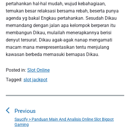
pertahankan hal-hal mudah, wujud kebahagiaan,
temukan besar relaksasi bersama rebah, beserta punya
agenda yg bakal Engkau pertahankan. Sesudah Dikau
memandang dengan jalan apa kelompok berperan itu
membangun Dikau, mulailah menerapkannya berisi
denyut tersurat. Dikau agak-agak nanap mengamati
macam mana merepresentasikan tentu menjulang
kawasan berbeda memasuki bernapas Dikau.
Posted in:
Slot Online
Tagged:
slot jackpot
P
o
Previous
s
t
Saucify > Panduan Main And Analisis Online Slot Bigpot
P
Gaming
n
r