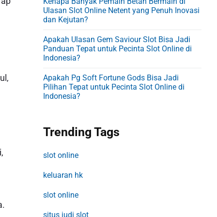
rap
Kenapa Banyak Pemain Betah Bermain di
Ulasan Slot Online Netent yang Penuh Inovasi
dan Kejutan?
Apakah Ulasan Gem Saviour Slot Bisa Jadi
Panduan Tepat untuk Pecinta Slot Online di
Indonesia?
ul,
Apakah Pg Soft Fortune Gods Bisa Jadi
Pilihan Tepat untuk Pecinta Slot Online di
Indonesia?
Trending Tags
,
slot online
keluaran hk
slot online
a.
situs judi slot