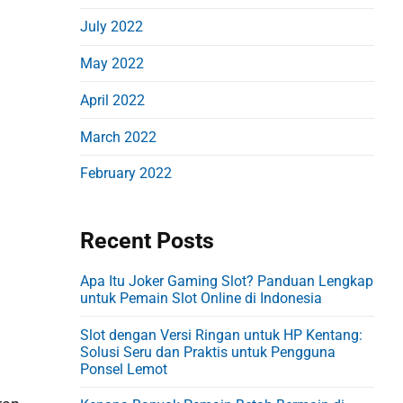
July 2022
May 2022
April 2022
March 2022
February 2022
Recent Posts
Apa Itu Joker Gaming Slot? Panduan Lengkap
untuk Pemain Slot Online di Indonesia
Slot dengan Versi Ringan untuk HP Kentang:
Solusi Seru dan Praktis untuk Pengguna
Ponsel Lemot