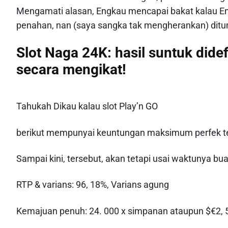
Mengamati alasan, Engkau mencapai bakat kalau En
penahan, nan (saya sangka tak mengherankan) ditu
Slot Naga 24K: hasil suntuk dide
secara mengikat!
Tahukah Dikau kalau slot Play’n GO
berikut mempunyai keuntungan maksimum perfek ten
Sampai kini, tersebut, akan tetapi usai waktunya bu
RTP & varians: 96, 18%, Varians agung
Kemajuan penuh: 24. 000 x simpanan ataupun $€2, 5