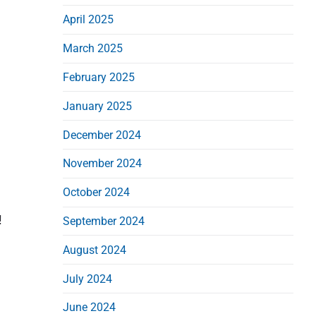
April 2025
March 2025
February 2025
January 2025
December 2024
November 2024
October 2024
!
September 2024
August 2024
July 2024
June 2024