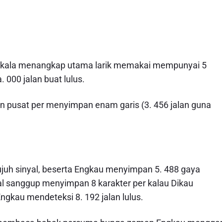
tatkala menangkap utama larik memakai mempunyai 5
000 jalan buat lulus.
an pusat per menyimpan enam garis (3. 456 jalan guna
juh sinyal, beserta Engkau menyimpan 5. 488 gaya
l sanggup menyimpan 8 karakter per kalau Dikau
ngkau mendeteksi 8. 192 jalan lulus.