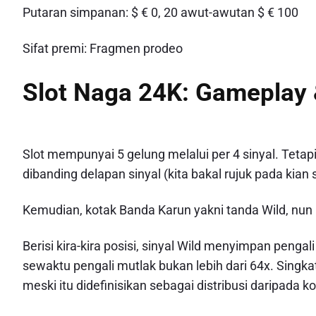
Putaran simpanan: $ € 0, 20 awut-awutan $ € 100
Sifat premi: Fragmen prodeo
Slot Naga 24K: Gameplay 
Slot mempunyai 5 gelung melalui per 4 sinyal. Tetapi
dibanding delapan sinyal (kita bakal rujuk pada kian s
Kemudian, kotak Banda Karun yakni tanda Wild, nun me
Berisi kira-kira posisi, sinyal Wild menyimpan penga
sewaktu pengali mutlak bukan lebih dari 64x. Sing
meski itu didefinisikan sebagai distribusi daripada 