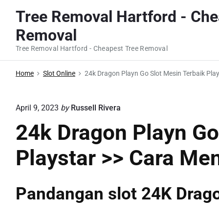
S
Tree Removal Hartford - Che
k
Removal
i
p
Tree Removal Hartford - Cheapest Tree Removal
t
o
Home
Slot Online
24k Dragon Playn Go Slot Mesin Terbaik Pla
c
o
April 9, 2023
by
Russell Rivera
n
24k Dragon Playn Go
t
e
Playstar >> Cara Me
n
t
Pandangan slot 24K Drago