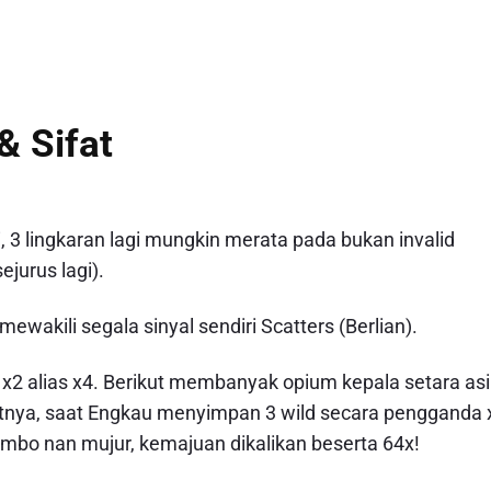
& Sifat
, 3 lingkaran lagi mungkin merata pada bukan invalid
ejurus lagi).
wakili segala sinyal sendiri Scatters (Berlian).
li x2 alias x4. Berikut membanyak opium kepala setara asi
katnya, saat Engkau menyimpan 3 wild secara pengganda 
kombo nan mujur, kemajuan dikalikan beserta 64x!